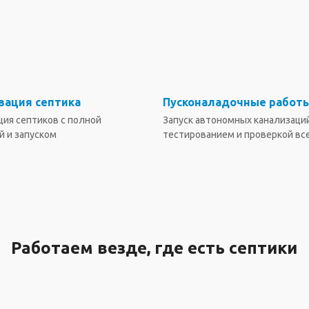
вация септика
Пусконаладочные работ
ция септиков с полной
Запуск автономных канализаций
й и запуском
тестированием и проверкой вс
Работаем везде, где есть септики