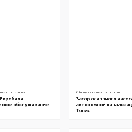
ание септиков
Обслуживание септиков
 Евробион:
Засор основного насос
еское обслуживание
автономной канализа
Топас