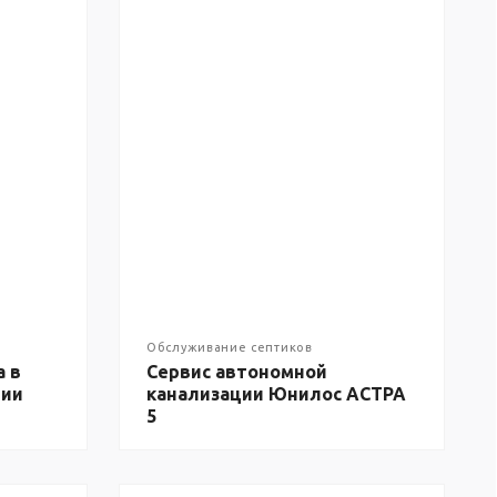
Обслуживание септиков
а в
Сервис автономной
ции
канализации Юнилос АСТРА
5