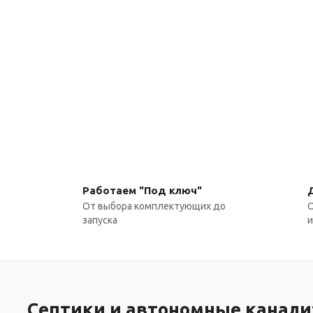
Работаем "Под ключ"
От выбора комплектующих до
О
запуска
Септики и автономные канали