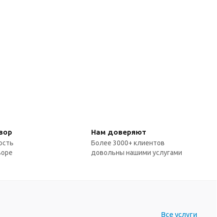
вор
Нам доверяют
ость
Более 3000+ клиентов
воре
довольны нашими услугами
Все услуги